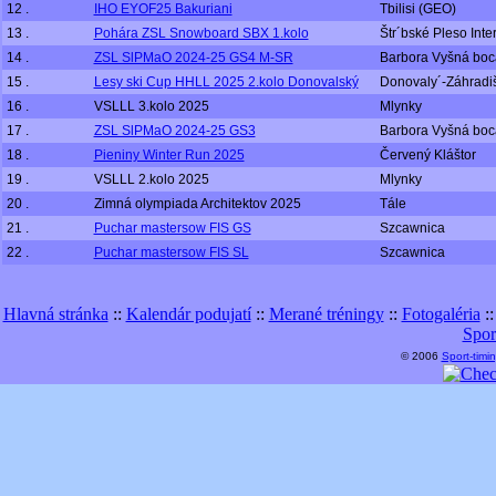
12 .
IHO EYOF25 Bakuriani
Tbilisi (GEO)
13 .
Pohára ZSL Snowboard SBX 1.kolo
Štr´bské Pleso Inter
14 .
ZSL SlPMaO 2024-25 GS4 M-SR
Barbora Vyšná boc
15 .
Lesy ski Cup HHLL 2025 2.kolo Donovalský
Donovaly´-Záhradiš
16 .
VSLLL 3.kolo 2025
Mlynky
17 .
ZSL SlPMaO 2024-25 GS3
Barbora Vyšná boc
18 .
Pieniny Winter Run 2025
Červený Kláštor
19 .
VSLLL 2.kolo 2025
Mlynky
20 .
Zimná olympiada Architektov 2025
Tále
21 .
Puchar mastersow FIS GS
Szcawnica
22 .
Puchar mastersow FIS SL
Szcawnica
Hlavná stránka
::
Kalendár podujatí
::
Merané tréningy
::
Fotogaléria
:
Spor
© 2006
Sport-timin