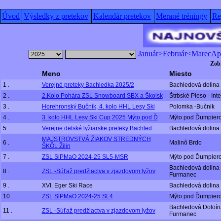
Úvod
Výsledky z pretekov
Kalendár pretekov
Merané tréningy
Re
Január
>Február<
Marec
Apr
Zobr
Meno
Miesto
1 .
Verejné preteky Bachledka 2025/2
Bachledová dolina
2 .
2.Kolo Pohára ZSL Snowboard SBX a Školsk
Štrbské Pleso - Inte
3 .
Horehronský Bučník, 4. kolo HHL Lesy Ski
Polomka -Bučnik
4 .
3. kolo HHL Lesy Ski Cup 2025 Mýto pod Ď
Mýto pod Ďumpier
5 .
Verejne detské lyžiarske preteky Bachled
Bachledová dolina
MAJSTROVSTVÁ ŽIAKOV STREDNÝCH
6 .
Malinô Brdo
ŠKÔL Žilin
7 .
ZSL SlPMaO 2024-25 SL5-MSR
Mýto pod Ďumpier
Bachledová dolina
8 .
ZSL -Súťaž predžiactva v zjazdovom lyžov
Furmanec
9 .
XVI. Eger Ski Race
Bachledová dolina
10 .
ZSL SlPMaO 2024-25 SL4
Mýto pod Ďumpier
Bachledová Doloín
11 .
ZSL -Súťaž predžiactva v zjazdovom lyžov
Furmanec