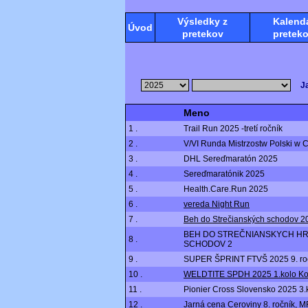
Výsledky z
Kalend
Úvod
pretekov
pretek
J
Meno
1 .
Trail Run 2025 -tretí ročník
2 .
V/VI Runda Mistrzostw Polski w 
3 .
DHL Sereďmaratón 2025
4 .
Sereďmaratónik 2025
5 .
Health.Care.Run 2025
6 .
vereda Night Run
7 .
Beh do Strečianských schodov 2
BEH DO STREČNIANSKYCH H
8 .
SCHODOV 2
9 .
SUPER ŠPRINT FTVŠ 2025 9. ro
10 .
WELDTITE SPDH 2025 1.kolo Ko
11 .
Pionier Cross Slovensko 2025 3.
12 .
Jarná cena Ceroviny 8. ročník, M