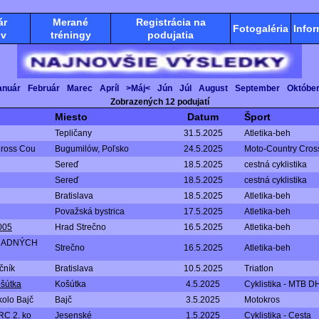
ár
Merané
Registrácia na
Fotogaléria
Infor
ov
tréningy
podujatia
anuár
Február
Marec
Apríl
>Máj<
Jún
Júl
August
September
Októbe
Zobrazených 12 podujatí
Miesto
Datum
Šport
Tepličany
31.5.2025
Atletika-beh
Cross Cou
Bugumilów, Poľsko
24.5.2025
Moto-Country Cros
Sereď
18.5.2025
cestná cyklistika
Sereď
18.5.2025
cestná cyklistika
Bratislava
18.5.2025
Atletika-beh
Považská bystrica
17.5.2025
Atletika-beh
005
Hrad Strečno
16.5.2025
Atletika-beh
RADNÝCH
Strečno
16.5.2025
Atletika-beh
čník
Bratislava
10.5.2025
Triatlon
šútka
Košútka
4.5.2025
Cyklistika - MTB D
kolo Bajč
Bajč
3.5.2025
Motokros
RC 2. ko
Jesenské
1.5.2025
Cyklistika - Cesta