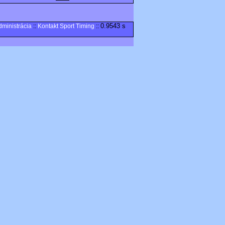
0.9543 s
dministrácia
::
Kontakt Sport Timing
::