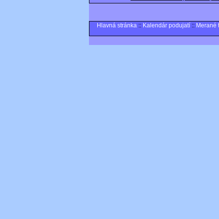
Hlavná stránka
::
Kalendár podujatí
::
Merané 