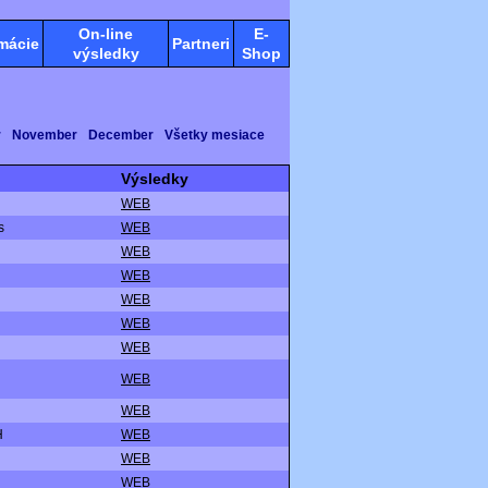
On-line
E-
mácie
Partneri
výsledky
Shop
r
November
December
Všetky mesiace
Výsledky
WEB
s
WEB
WEB
WEB
WEB
WEB
WEB
WEB
WEB
H
WEB
WEB
WEB