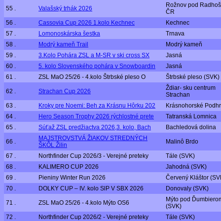
Rožnov pod Radhoš
55 .
Valašský trhák 2026
ČR
56 .
Cassovia Cup 2026 1.kolo Kechnec
Kechnec
57 .
Lomonoskárska šestka
Trnava
58 .
Modrý kameň Trail
Modrý kameň
59 .
3.Kolo Pohára ZSL a M-SR v ski cross SX
Jasná
60 .
5. kolo Slovenského pohára v Snowboardin
Jasná
61 .
ZSL MaO 25/26 - 4.kolo Štrbské pleso O
Štrbské pleso (SVK)
Ždiar- sku centrum
62 .
Strachan Cup 2026
Strachan
63 .
Kroky pre Noemi: Beh za Krásnu Hôrku 202
Krásnohorské Podhr
64 .
Hero Season Trophy 2026 rýchlostné prete
Tatranská Lomnica
65 .
Súťaž ZSL predžiactva 2026,3. kolo, Bach
Bachledová dolina
MAJSTROVSTVÁ ŽIAKOV STREDNÝCH
66 .
Malinô Brdo
ŠKÔL Žilin
67 .
Northfinder Cup 2026/3 - Verejné preteky
Tále (SVK)
68 .
KALIMERO CUP 2026
Jahodná (SVK)
69 .
Pieniny Winter Run 2026
Červený Kláštor (SV
70 .
DOLKY CUP – IV. kolo SlP V SBX 2026
Donovaly (SVK)
Mýto pod Ďumbiero
71 .
ZSL MaO 25/26 - 4.kolo Mýto OS6
(SVK)
72 .
Northfinder Cup 2026/2 - Verejné preteky
Tále (SVK)