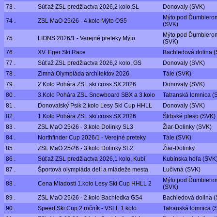
73 .
Súťaž ZSL predžiactva 2026,2 kolo,SL
Donovaly (SVK)
Mýto pod Ďumbiero
74 .
ZSL MaO 25/26 - 4.kolo Mýto OS5
(SVK)
Mýto pod Ďumbiero
75 .
LIONS 2026/1 - Verejné preteky Mýto
(SVK)
76 .
XV. Eger Ski Race
Bachledová dolina 
77 .
Súťaž ZSL predžiactva 2026,2 kolo, GS
Donovaly (SVK)
78 .
Zimná Olympiáda architektov 2026
Tále (SVK)
79 .
2.Kolo Pohára ZSL ski cross SX 2026
Donovaly (SVK)
80 .
3.Kolo Pohára ZSL Snowboard SBX a 3.kolo
Tatranská lomnica (
81 .
Donovalský Psík 2.kolo Lesy Ski Cup HHLL
Donovaly (SVK)
82 .
1.Kolo Pohára ZSL ski cross SX 2026
Štrbské pleso (SVK)
83 .
ZSL MaO 25/26 - 3.kolo Dolinky SL3
Žiar-Dolinky (SVK)
84 .
Northfinder Cup 2026/1 - Verejné preteky
Tále (SVK)
85 .
ZSL MaO 25/26 - 3.kolo Dolinky SL2
Žiar-Dolinky
86 .
Súťaž ZSL predžiactva 2026,1 kolo, Kubí
Kubínska hoľa (SVK
87 .
Športová olympiáda detí a mládeže mesta
Lučivná (SVK)
Mýto pod Ďumbiero
88 .
Cena Mladosti 1.kolo Lesy Ski Cup HHLL 2
(SVK)
89 .
ZSL MaO 25/26 - 2.kolo Bachledka GS4
Bachledová dolina 
90 .
Speed Ski Cup 2.ročník - VSLL 1.kolo
Tatranská lomnica (