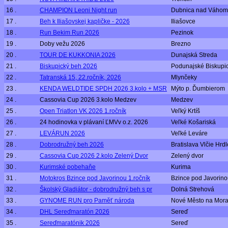
16 .
CHAMPION Leoni Night run
Dubnica nad Váhom
17 .
Beh k Iliašovskej kapličke - 2026
Iliašovce
18 .
Run Bekim Run 2026
Pezinok
19 .
Doby vežu 2026
Brezno
20 .
TOUR DE KUKKONIA 2026
Dunajská Streda
21 .
Biskupický beh 2026
Podunajské Biskupi
22 .
Tatranská 15, 22.ročník, 2026
Mlynčeky
23 .
KENDA WELDTIDE SPDH 2026 3.kolo + MSR
Mýto p. Ďumbierom
24 .
Cassovia Cup 2026 3.kolo Medzev
Medzev
25 .
Open Triatlon VK 2026 1.ročník
Veľký Krtíš
26 .
24 hodinovka v plávaní ĽMVv o.z. 2026
Veľké Košariská
27 .
LEVÁRUN 2026
Veľké Leváre
28 .
Dobrodružný beh 2026
Bratislava Vlčie Hrdl
29 .
Cassovia Cup 2026 2.kolo Zelený Dvor
Zelený dvor
30 .
Kurimské pobehaňe
Kurima
31 .
Motokros Bzince pod Javorinou 1.ročník
Bzince pod Javorin
32 .
Školský Gladiátor - dobrodružný beh s pr
Dolná Strehová
33 .
GYNOME RUN pro Paměť národa
Nové Město na Mor
34 .
DHL Sereďmaratón 2026
Sereď
35 .
Sereďmaratónik 2026
Sereď