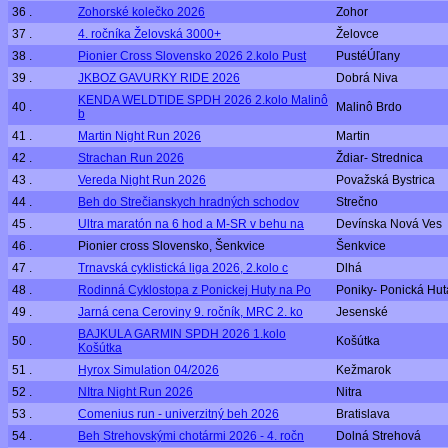
36 .
Zohorské kolečko 2026
Zohor
37 .
4. ročníka Želovská 3000+
Želovce
38 .
Pionier Cross Slovensko 2026 2.kolo Pust
PustéÚľany
39 .
JKBOZ GAVURKY RIDE 2026
Dobrá Niva
KENDA WELDTIDE SPDH 2026 2.kolo Malinô
40 .
Malinô Brdo
b
41 .
Martin Night Run 2026
Martin
42 .
Strachan Run 2026
Ždiar- Strednica
43 .
Vereda Night Run 2026
Považská Bystrica
44 .
Beh do Strečianskych hradných schodov
Strečno
45 .
Ultra maratón na 6 hod a M-SR v behu na
Devínska Nová Ves
46 .
Pionier cross Slovensko, Šenkvice
Šenkvice
47 .
Trnavská cyklistická liga 2026, 2.kolo c
Dlhá
48 .
Rodinná Cyklostopa z Ponickej Huty na Po
Poniky- Ponická Hut
49 .
Jarná cena Ceroviny 9. ročník, MRC 2. ko
Jesenské
BAJKULA GARMIN SPDH 2026 1.kolo
50 .
Košútka
Košútka
51 .
Hyrox Simulation 04/2026
Kežmarok
52 .
NItra Night Run 2026
Nitra
53 .
Comenius run - univerzitný beh 2026
Bratislava
54 .
Beh Strehovskými chotármi 2026 - 4. ročn
Dolná Strehová