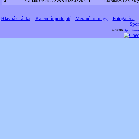
91 .
ZSL MaO 25/26 - 2.kolo Bachledka SL1
Bachledová dolina 
Hlavná stránka
::
Kalendár podujatí
::
Merané tréningy
::
Fotogaléria
:
Spor
© 2006
Sport-timin