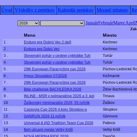
Úvod
Výsledky z pretekov
Kalendár pretekov
Merané tréningy
Re
Január
Február
Marec
Apríl
Zobr
Meno
Miesto
1 .
Enduro pre Dobrú Vec 2.deň
Kechnec
2 .
Enduro pre Dobú Vec
Kechnec
3 .
Slovenský pohár v cestnej cyklistike Tuh
Tuhár
4 .
Slovenský pohár v cestnej cyklistike Tuh
Tuhár
5 .
29th European Paracycling cup 2026
Púchov-Lednické R
6 .
Hyrox Simulation 07/2026
Kežmarok
7 .
29th European Paracycling cup 2026
Púchov-Lednické R
8 .
Bike challenge BACHLEDKA 2026
Ždiar-Bachledová do
9 .
INLINE - MSR v polmaratóne 2026 a 3 .kol
Trnava
10 .
Žaškovský minimaratón 2026, 55.ročník
Žaškov
11 .
Cassovia Cup 2026 4.kolo Stropkov-u
Stropkov
12 .
GANRUN 2026 11.ročník
Gánovce
13 .
Universal & IAD Triathlon Team Cup 2026
Patince
14 .
Beh ulicami mesta Veľký Krtíš
Veľký Krtíš
15 .
NOVÁ MERINA RIDE 2026
Trenčín