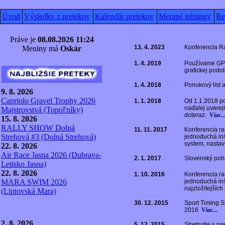
Úvod
Výsledky z pretekov
Kalendár pretekov
Merané tréningy
Re
Práve je
08.08.2026
11:24
13. 4. 2023
Konferencia R
Meniny má
Oskár
1. 4. 2019
Používame GPS 
grafickej pod
1. 4. 2018
Ponukový list 
9. 8. 2026
Capriolo Gravel Trophy 2026
1. 1. 2018
Od 1.1.2018 po
naďalej uverejň
Majstrovstvá (Topoľníky)
doteraz.
Viac..
15. 8. 2026
RALLY SHOW Dolná
11. 11. 2017
Konferencia ra
Strehová #3 (Dolná Strehová)
jednoduchá inš
system, nastav
22. 8. 2026
Air Race Jasna 2026 (Dubrava-
2. 1. 2017
Slovenský poh
Letisko Jasna)
22. 8. 2026
1. 10. 2016
Konferencia ra
MARA SWIM 2026
jednoduchá inš
najzložitejšíc
(Liptovská Mara)
30. 12. 2015
Sport Timing 
2016
Viac...
2. 8. 2026
5. 12. 2015
Stretnutie s p