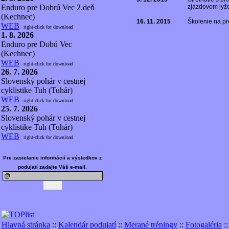
Enduro pre Dobrú Vec 2.deň
zjazdovom lyž
(Kechnec)
16. 11. 2015
Školenie na pr
WEB
right-click for download
1. 8. 2026
Enduro pre Dobú Vec
(Kechnec)
WEB
right-click for download
26. 7. 2026
Slovenský pohár v cestnej
cyklistike Tuh (Tuhár)
WEB
right-click for download
25. 7. 2026
Slovenský pohár v cestnej
cyklistike Tuh (Tuhár)
WEB
right-click for download
Pre zasielanie informácií a výsledkov z
podujatí zadajte Váš e-mail.
Hlavná stránka
::
Kalendár podujatí
::
Merané tréningy
::
Fotogaléria
: